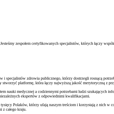
. Jesteśmy zespołem certyfikowanych specjalistów, których łączy wspó
 i specjalistów zdrowia publicznego, którzy dostrzegli rosnącą potrz
y stworzyć platformę, która łączy najwyższą jakość merytoryczną z p
m nauki medycznej a codziennymi potrzebami ludzi szukających infor
niezależnych ekspertów z odpowiednimi kwalifikacjami.
ść tysięcy Polaków, którzy ufają naszym treściom i korzystają z nich
 z całego kraju.