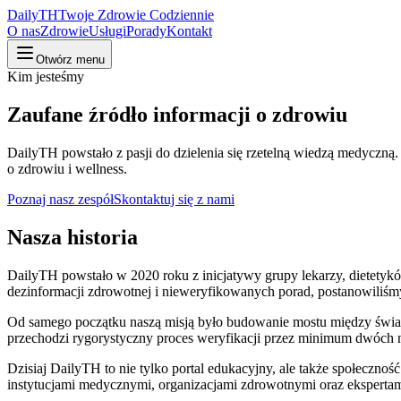
DailyTH
Twoje Zdrowie Codziennie
O nas
Zdrowie
Usługi
Porady
Kontakt
Otwórz menu
Kim jesteśmy
Zaufane źródło informacji o zdrowiu
DailyTH powstało z pasji do dzielenia się rzetelną wiedzą medyczną
o zdrowiu i wellness.
Poznaj nasz zespół
Skontaktuj się z nami
Nasza historia
DailyTH powstało w 2020 roku z inicjatywy grupy lekarzy, dietetyków
dezinformacji zdrowotnej i nieweryfikowanych porad, postanowiliśm
Od samego początku naszą misją było budowanie mostu między świate
przechodzi rygorystyczny proces weryfikacji przez minimum dwóch 
Dzisiaj DailyTH to nie tylko portal edukacyjny, ale także społeczno
instytucjami medycznymi, organizacjami zdrowotnymi oraz ekspertami