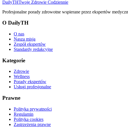
DailyTH
Twoje Zdrowie Codziennie
Profesjonalne porady zdrowotne wspierane przez ekspertów medyczny
O DailyTH
O nas
Nasza misja
Zespół ekspertów
Standardy redakcyjne
Kategorie
Zdrowie
Wellness
Porady ekspertów
Usługi profesjonalne
Prawne
Polityka prywatności
Regulamin
Polityka cookies
Zastrzeżenia prawne